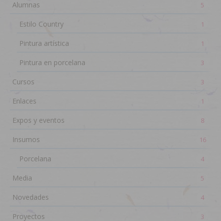
Alumnas
5
Estilo Country
1
Pintura artística
1
Pintura en porcelana
3
Cursos
3
Enlaces
1
Expos y eventos
8
Insumos
16
Porcelana
4
Media
5
Novedades
4
Proyectos
3