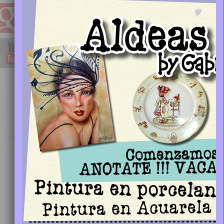
Fotos de los proyectos realizados por las profesoras
del taller de Estilo Country:
More
11 enero, 2012
/
Aldeas del Sol
/
Leave a comment
/
Estilo Country
/
estilo
,
gabriela fiamingo
,
pintura
,
pintura
country
,
proyectos
,
trabajos
Acerca de...