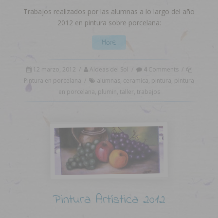
Trabajos realizados por las alumnas a lo largo del año
2012 en pintura sobre porcelana:
More
12 marzo, 2012
/
Aldeas del Sol
/
4
Comments
/
Pintura en porcelana
/
alumnas
,
ceramica
,
pintura
,
pintura
en porcelana
,
plumin
,
taller
,
trabajos
Pintura Artística 2012