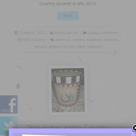
Country durante el año 2012:
More
12 marzo, 2012
/
Aldeas del Sol
/
Leave a comment
/
Estilo Country
/
alumnas
,
country
,
maderas
,
pinceles
,
pintura
,
pintura country
,
taller
,
trabajos
Proyectos estilo Country