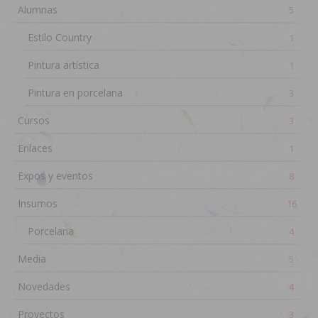
Alumnas
5
Estilo Country
1
Pintura artística
1
Pintura en porcelana
3
Cursos
3
Enlaces
1
Expos y eventos
8
Insumos
16
Porcelana
4
Media
5
Novedades
4
Proyectos
3