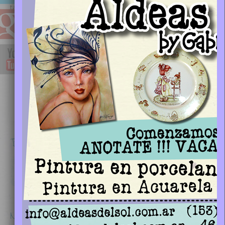
taller...
Horarios
9 a 13 | 15 a 17
Tuesday
13 a 17
Wednesday
9 a 13 | 15 a 17
Thursday
10 a 13 | 13 a 16
Saturday
Buscar
Search
Nuestro Blog