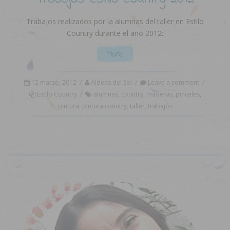
Trabajos realizados por la alumnas del taller en Estilo
Country durante el año 2012:
More
12 marzo, 2012
/
Aldeas del Sol
/
Leave a comment
/
Estilo Country
/
alumnas
,
country
,
maderas
,
pinceles
,
pintura
,
pintura country
,
taller
,
trabajos
Acerca de...