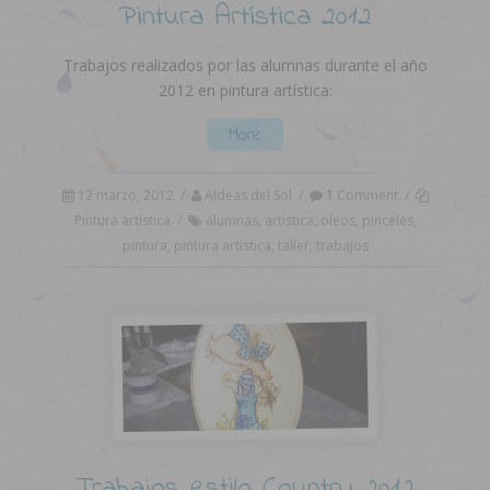
Pintura Artística 2012
Trabajos realizados por las alumnas durante el año
2012 en pintura artística:
More
12 marzo, 2012
/
Aldeas del Sol
/
1
Comment
/
Pintura artística
/
alumnas
,
artistica
,
oleos
,
pinceles
,
pintura
,
pintura artistica
,
taller
,
trabajos
Trabajos estilo Country 2012