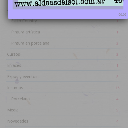
Alumnas
5
00:08
Estilo Country
1
Pintura artística
1
Pintura en porcelana
3
Cursos
3
Enlaces
1
Expos y eventos
8
Insumos
16
Porcelana
4
Media
5
Novedades
4