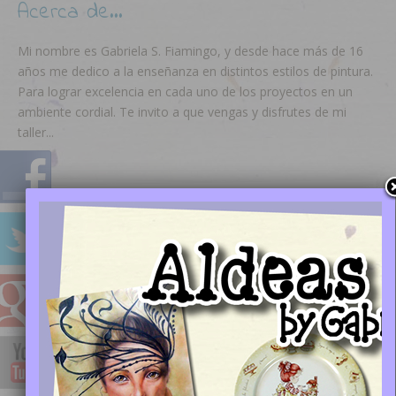
Acerca de…
Mi nombre es Gabriela S. Fiamingo, y desde hace más de 16
años me dedico a la enseñanza en distintos estilos de pintura.
Para lograr excelencia en cada uno de los proyectos en un
ambiente cordial. Te invito a que vengas y disfrutes de mi
taller...
Horarios
9 a 13 | 15 a 17
Tuesday
13 a 17
Wednesday
9 a 13 | 15 a 17
Thursday
10 a 13 | 13 a 16
Saturday
Buscar