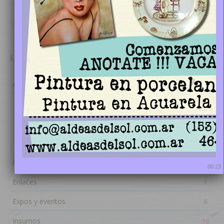
Search
Nuestro Blog
Alumnas
5
Estilo Country
1
Pintura artística
1
Pintura en porcelana
3
Cursos
3
00:23
Enlaces
1
Expos y eventos
8
Insumos
16