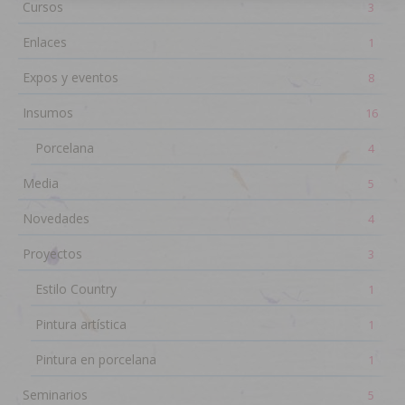
Cursos
3
Enlaces
1
Expos y eventos
8
Insumos
16
Porcelana
4
Media
5
Novedades
4
Proyectos
3
Estilo Country
1
Pintura artística
1
Pintura en porcelana
1
Seminarios
5