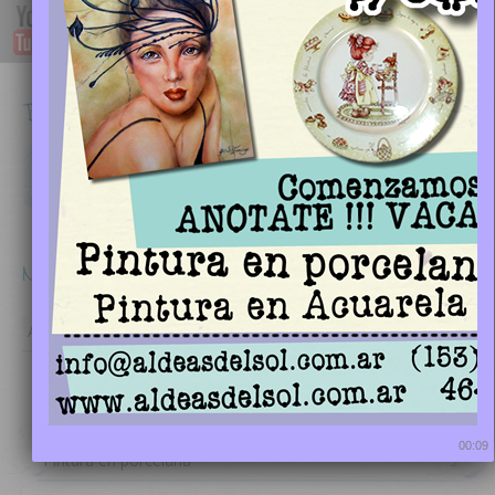
9 a 13 | 15 a 17
Thursday
10 a 13 | 13 a 16
Saturday
Buscar
Search
Nuestro Blog
Alumnas
5
Estilo Country
1
Pintura artística
1
00:08
Pintura en porcelana
3