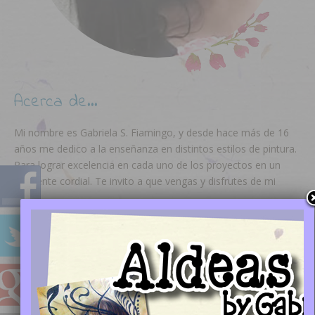
Acerca de…
Mi nombre es Gabriela S. Fiamingo, y desde hace más de 16
años me dedico a la enseñanza en distintos estilos de pintura.
Para lograr excelencia en cada uno de los proyectos en un
ambiente cordial. Te invito a que vengas y disfrutes de mi
taller...
Horarios
9 a 13 | 15 a 17
Tuesday
13 a 17
Wednesday